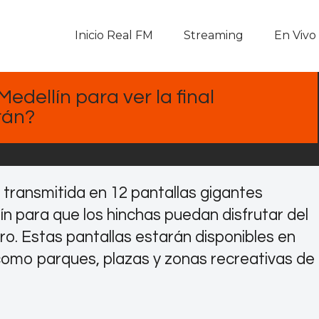
Inicio Real FM
Inicio Real FM
Streaming
En Vivo
Streaming
En Vivo
edellín para ver la final
rán?
Descarga La APP
Programas
á transmitida en 12 pantallas gigantes
Noticias
n para que los hinchas puedan disfrutar del
ro. Estas pantallas estarán disponibles en
Equipo
 como parques, plazas y zonas recreativas de
Sobre Nosotros