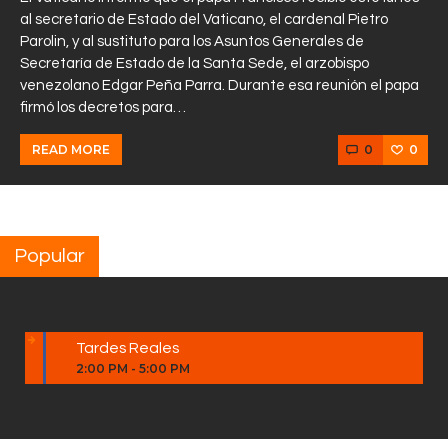
al secretario de Estado del Vaticano, el cardenal Pietro
Parolin, y al sustituto para los Asuntos Generales de
Secretaría de Estado de la Santa Sede, el arzobispo
venezolano Edgar Peña Parra. Durante esa reunión el papa
firmó los decretos para…
0
0
READ MORE
Popular
Tardes Reales
2:00 PM
-
5:00 PM