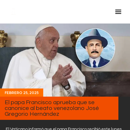
Inicio Real FM
Streaming
En Vivo
Descarga La APP
Programas
Noticias
FEBRERO 25, 2025
Equipo
El papa Francisco aprueba que se
Sobre Nosotros
canonice al beato venezolano José
Gregorio Hernández
Contactos
El Vaticano informó que el papa Francisco recibió este lunes