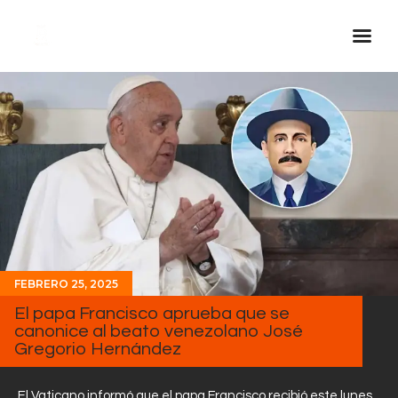
Inicio Real FM
Streaming
En Vivo
Descarga La APP
Programas
Noticias
FEBRERO 25, 2025
Equipo
El papa Francisco aprueba que se
Sobre Nosotros
canonice al beato venezolano José
Gregorio Hernández
Contactos
El Vaticano informó que el papa Francisco recibió este lunes