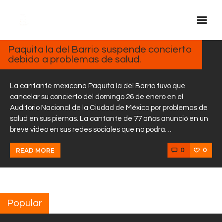
ENERO
29,
2025
Paquita la del Barrio suspende concierto
debido a problemas de salud.
Inicio Real FM
Streaming
La cantante mexicana Paquita la del Barrio tuvo que
En Vivo
cancelar su concierto del domingo 26 de enero en el
Auditorio Nacional de la Ciudad de México por problemas de
Descarga La APP
salud en sus piernas. La cantante de 77 años anunció en un
Programas
breve video en sus redes sociales que no podrá…
Noticias
0
0
READ MORE
Equipo
Sobre Nosotros
Contactos
Popular