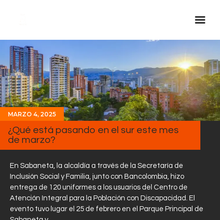
Inicio Real FM
Streaming
En Vivo
Descarga La APP
MARZO 4, 2025
Programas
¿Qué está pasando en el sur este mes
de marzo?
Noticias
Equipo
En Sabaneta, la alcaldía a través de la Secretaría de
Sobre Nosotros
Inclusión Social y Familia, junto con Bancolombia, hizo
entrega de 120 uniformes a los usuarios del Centro de
Contactos
Atención Integral para la Población con Discapacidad. El
evento tuvo lugar el 25 de febrero en el Parque Principal de
Sabaneta y…