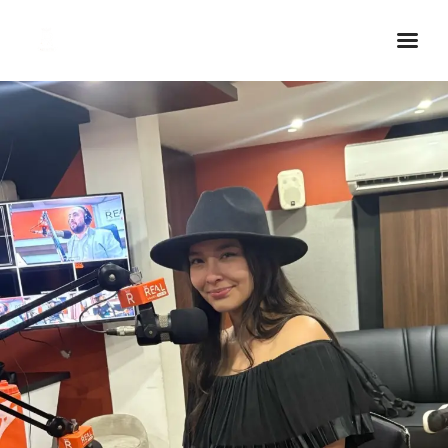
Inicio Real FM
Streaming
En Vivo
Descarga La APP
Programas
Noticias
Equipo
Sobre Nosotros
Contactos