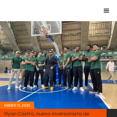
Inicio Real FM
Streaming
En Vivo
Descarga La APP
Programas
Noticias
Equipo
Sobre Nosotros
Contactos
ENERO 15, 2025
Ryan Castro, nuevo inversionista de