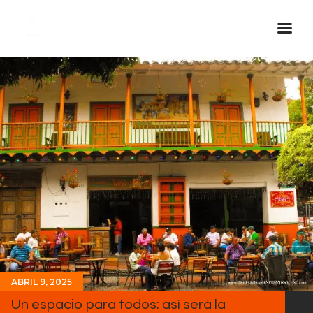
Inicio Real FM
Streaming
En Vivo
Descarga La APP
Programas
Noticias
Equipo
Sobre Nosotros
Contactos
ABRIL 9, 2025
Un espacio para todos: así será la