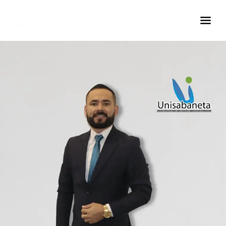
Inicio Real FM
Streaming
En Vivo
Descarga La APP
Programas
Noticias
Equipo
Sobre Nosotros
Contactos