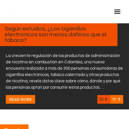
MARZO
7, 2025
Según estudios, ¿Los cigarrillos
electrónicos son menos dañinos que el
Inicio Real FM
tabaco?
Streaming
En Vivo
La creciente regulación de los productos de administración
de nicotina sin combustión en Colombia, una nueva
Descarga La APP
encuesta realizada a más de 300 personas consumidoras de
Programas
cigarrillos electrónicos, tabaco calentado y otros productos
de nicotina, revela datos clave sobre cómo, dónde y por qué
Noticias
las personas optan por consumir estos productos.…
Equipo
0
0
READ MORE
Sobre Nosotros
Contactos