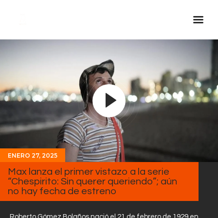
Inicio Real FM
Streaming
En Vivo
Descarga La APP
Programas
Noticias
ENERO 27, 2025
Equipo
Max lanza el primer vistazo a la serie
Sobre Nosotros
“Chespirito: Sin querer queriendo”; aún
no hay fecha de estreno
Contactos
Roberto Gómez Bolaños nació el 21 de febrero de 1929 en