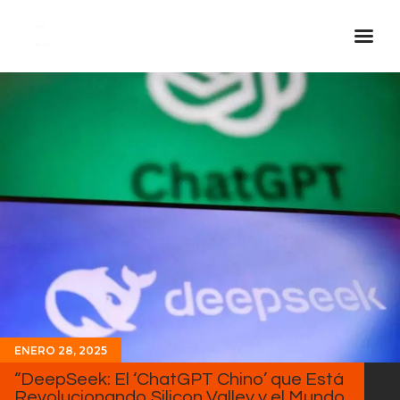
Inicio Real FM
Streaming
En Vivo
Descarga La APP
Programas
Noticias
Equipo
Sobre Nosotros
Contactos
ENERO 28, 2025
“DeepSeek: El ‘ChatGPT Chino’ que Está
Revolucionando Silicon Valley y el Mundo