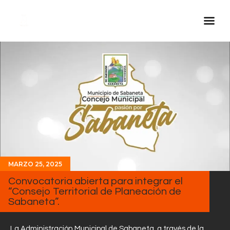
Inicio Real FM
Streaming
En Vivo
Descarga La APP
Programas
Noticias
MARZO 25, 2025
Equipo
Convocatoria abierta para integrar el
Sobre Nosotros
“Consejo Territorial de Planeación de
Sabaneta”.
Contactos
La Administración Municipal de Sabaneta, a través de la