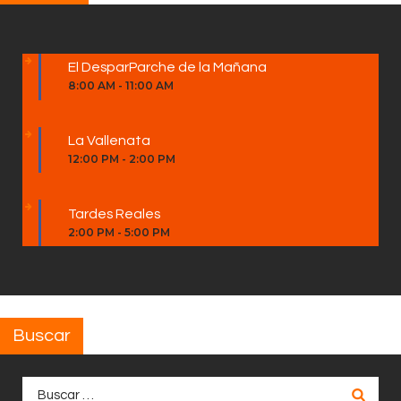
El DesparParche de la Mañana
8:00 AM
-
11:00 AM
La Vallenata
12:00 PM
-
2:00 PM
Tardes Reales
2:00 PM
-
5:00 PM
Buscar
Buscar: