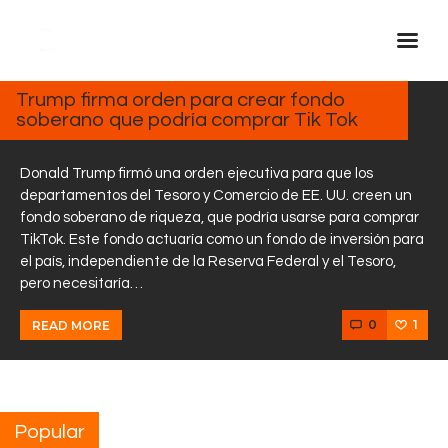
FEBRERO
4, 2025
Trump firma orden para crear fondo
soberano que podría comprar Tik Tok
Inicio Real FM
Streaming
Donald Trump firmó una orden ejecutiva para que los
En Vivo
departamentos del Tesoro y Comercio de EE. UU. creen un
fondo soberano de riqueza, que podría usarse para comprar
Descarga La APP
TikTok. Este fondo actuaría como un fondo de inversión para
Programas
el país, independiente de la Reserva Federal y el Tesoro,
pero necesitaría…
Noticias
Equipo
0
1
READ MORE
Sobre Nosotros
Contactos
Popular