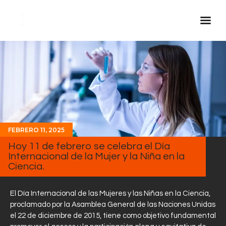
Inicio Real FM
Streaming
En Vivo
Descarga La APP
Programas
FEBRERO 11, 2025
Hoy 11 de febrero se celebra el Día
Noticias
Internacional de la Mujer y la Niña en la
Equipo
Ciencia.
Sobre Nosotros
El Día Internacional de las Mujeres y las Niñas en la Ciencia,
Contactos
proclamado por la Asamblea General de las Naciones Unidas
el 22 de diciembre de 2015, tiene como objetivo fundamental