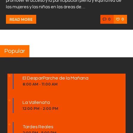
promover el acceso y la participación plena y equitativa de
las mujeres y las niñas en las áreas de…
0
0
READ MORE
Popular
El DesparParche de la Mañana
8:00 AM
-
11:00 AM
La Vallenata
12:00 PM
-
2:00 PM
Tardes Reales
2:00 PM
-
5:00 PM