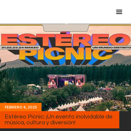
Inicio Real FM
Streaming
En Vivo
Descarga La APP
Programas
Noticias
Equipo
Sobre Nosotros
FEBRERO 6, 2025
Contactos
Estéreo Picnic: ¡Un evento inolvidable de
música, cultura y diversión!