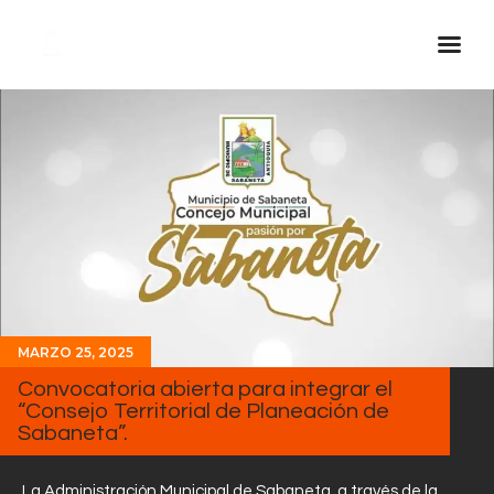
Inicio Real FM
Streaming
En Vivo
Descarga La APP
Programas
Noticias
MARZO 25, 2025
Equipo
Convocatoria abierta para integrar el
Sobre Nosotros
“Consejo Territorial de Planeación de
Sabaneta”.
Contactos
La Administración Municipal de Sabaneta, a través de la