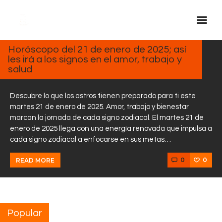
ENERO
21,
2025
Horóscopo del 21 de enero de 2025; así
les irá a los signos en el amor, trabajo y
Inicio Real FM
salud
Streaming
En Vivo
Descubre lo que los astros tienen preparado para ti este
martes 21 de enero de 2025. Amor, trabajo y bienestar
Descarga La APP
marcan la jornada de cada signo zodiacal. El martes 21 de
Programas
enero de 2025 llega con una energía renovada que impulsa a
cada signo zodiacal a enfocarse en sus metas…
Noticias
Equipo
0
0
READ MORE
Sobre Nosotros
Contactos
Popular