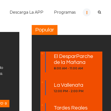
Descarga La APP
Programas
Popular
El DesparParche
de la Mañana
do
8:00 AM
-
11:00 AM
a.
La Vallenata
12:00 PM
-
2:00 PM
0
Tardes Reales