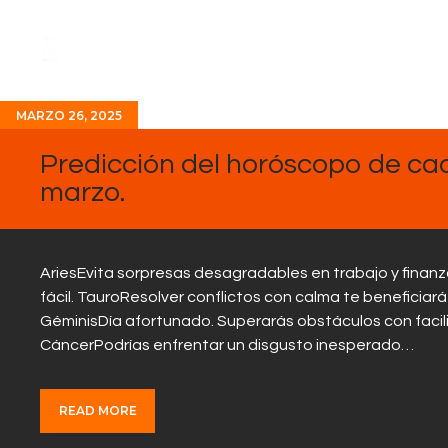
MARZO 26, 2025
Predicción del horóscopo de cad
marzo.
AriesEvita sorpresas desagradables en trabajo y finan
fácil. TauroResolver conflictos con calma te beneficiar
GéminisDía afortunado. Superarás obstáculos con facili
CáncerPodrías enfrentar un disgusto inesperado…
READ MORE