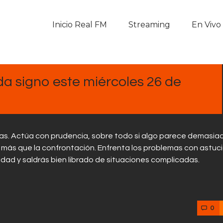
Inicio Real FM
Inicio Real FM
Streaming
En Vivo
Streaming
En Vivo
a signo este miércoles 26 de
Descarga La APP
Programas
zas. Actúa con prudencia, sobre todo si algo parece demasia
Noticias
á más que la confrontación. Enfrenta los problemas con astuci
dad y saldrás bien librado de situaciones complicadas.
Equipo
Sobre Nosotros
0