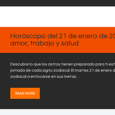
ENERO
21,
2025
Horóscopo del 21 de enero de 2025
amor, trabajo y salud
Descubre lo que los astros tienen preparado para ti es
jornada de cada signo zodiacal. El martes 21 de enero 
zodiacal a enfocarse en sus metas…
READ MORE