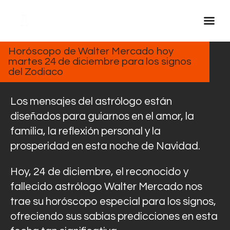
DICIEMBRE
24, 2024
Horóscopo de Walter Mercado hoy
martes 24 de diciembre para los signos
Inicio Real FM
del Zodiaco
Streaming
En Vivo
Los mensajes del astrólogo están
Descarga La APP
diseñados para guiarnos en el amor, la
familia, la reflexión personal y la
Programas
prosperidad en esta noche de Navidad.
Noticias
Equipo
Hoy, 24 de diciembre, el reconocido y
Sobre Nosotros
fallecido astrólogo Walter Mercado nos
trae su horóscopo especial para los signos,
Contactos
ofreciendo sus sabias predicciones en esta