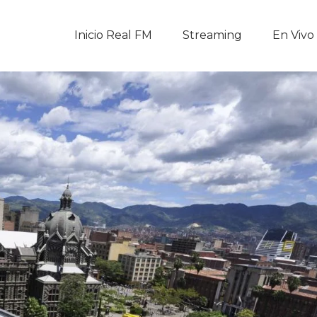
Inicio Real FM
Inicio Real FM
Streaming
En Vivo
Streaming
En Vivo
Descarga La APP
Programas
Noticias
Equipo
Sobre Nosotros