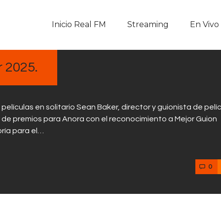
Inicio Real FM
Inicio Real FM
Streaming
En Vivo
Streaming
En Vivo
 2025.
Descarga La APP
lículas en solitario Sean Baker, director y guionista de pelí
Programas
r de premios para Anora con el reconocimiento a Mejor Guion
oría para el…
Noticias
0
Equipo
Sobre Nosotros