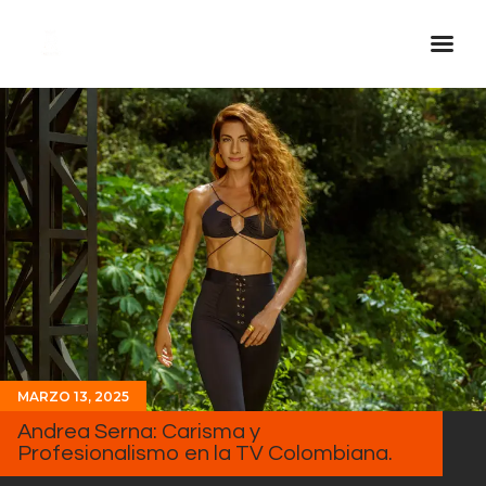
Inicio Real FM
Streaming
En Vivo
Descarga La APP
Programas
Noticias
Equipo
Sobre Nosotros
MARZO 13, 2025
Contactos
Andrea Serna: Carisma y
Profesionalismo en la TV Colombiana.