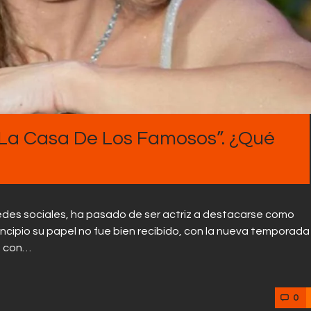
Contactos
“La Casa De Los Famosos”. ¿Qué
edes sociales, ha pasado de ser actriz a destacarse como
cipio su papel no fue bien recibido, con la nueva temporada
a con…
0