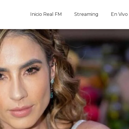
Inicio Real FM
Inicio Real FM
Streaming
En Vivo
Streaming
En Vivo
Descarga La APP
Programas
Noticias
Equipo
Sobre Nosotros