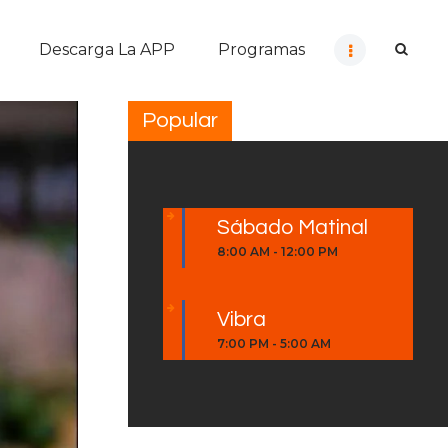
Descarga La APP
Programas
Popular
Sábado Matinal
8:00 AM
-
12:00 PM
Vibra
7:00 PM
-
5:00 AM