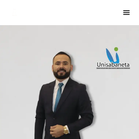
Inicio Real FM
Streaming
En Vivo
Descarga La APP
Programas
Noticias
Equipo
Sobre Nosotros
Contactos