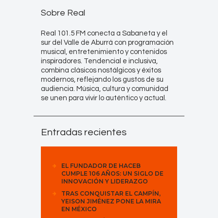
Sobre Real
Real 101.5 FM conecta a Sabaneta y el
sur del Valle de Aburrá con programación
musical, entretenimiento y contenidos
inspiradores. Tendencial e inclusiva,
combina clásicos nostálgicos y éxitos
modernos, reflejando los gustos de su
audiencia. Música, cultura y comunidad
se unen para vivir lo auténtico y actual.
Entradas recientes
EL FUNDADOR DE HACEB
CUMPLE 106 AÑOS: UN SIGLO DE
INNOVACIÓN Y LIDERAZGO
TRAS CONQUISTAR EL CAMPÍN,
YEISON JIMÉNEZ PONE LA MIRA
EN MÉXICO