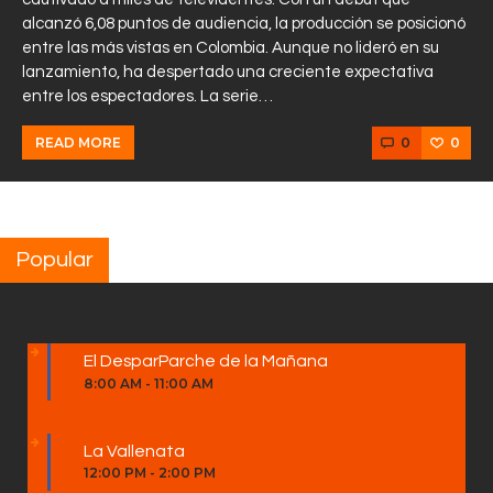
alcanzó 6,08 puntos de audiencia, la producción se posicionó
entre las más vistas en Colombia. Aunque no lideró en su
lanzamiento, ha despertado una creciente expectativa
entre los espectadores. La serie…
0
0
READ MORE
Popular
El DesparParche de la Mañana
8:00 AM
-
11:00 AM
La Vallenata
12:00 PM
-
2:00 PM