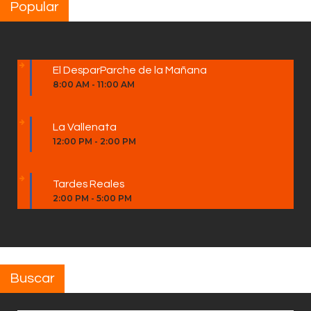
Popular
El DesparParche de la Mañana
8:00 AM
-
11:00 AM
La Vallenata
12:00 PM
-
2:00 PM
Tardes Reales
2:00 PM
-
5:00 PM
Buscar