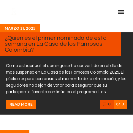
MARZO 31, 2025
Inicio Real FM
¿Quién es el primer nominado de esta
semana en La Casa de los Famosos
Streaming
Colombia?
En Vivo
Descarga La APP
Como es habitual, el domingo se ha convertido en el día de
más suspenso en La Casa de los Famosos Colombia 2025. El
Programas
público espera con ansias el momento de la eliminación, y los
seguidores no dejan de votar para asegurar que su
Noticias
participante favorito continúe en el programa. Las…
Equipo
0
0
READ MORE
Sobre Nosotros
Contactos