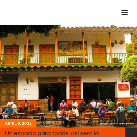
Inicio Real FM
Streaming
En Vivo
Descarga La APP
Programas
Noticias
Equipo
Sobre Nosotros
Contactos
ABRIL 9, 2025
Un espacio para todos: así será la