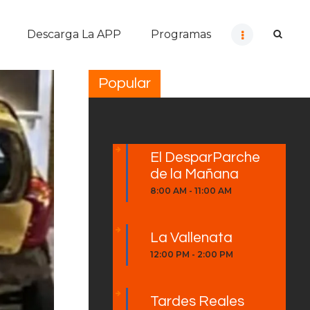
Descarga La APP
Programas
Popular
El DesparParche
de la Mañana
8:00 AM
-
11:00 AM
La Vallenata
12:00 PM
-
2:00 PM
Tardes Reales