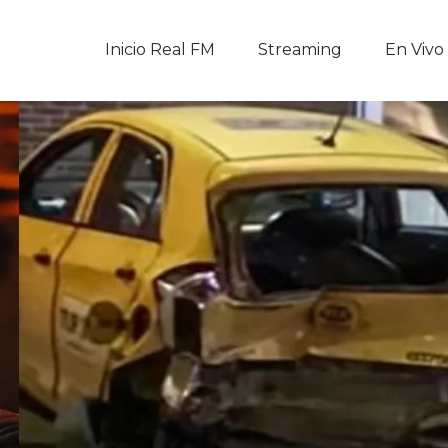
Inicio Real FM
Inicio Real FM
Streaming
En Vivo
Streaming
En Vivo
Descarga La APP
Programas
Noticias
Equipo
Sobre Nosotros