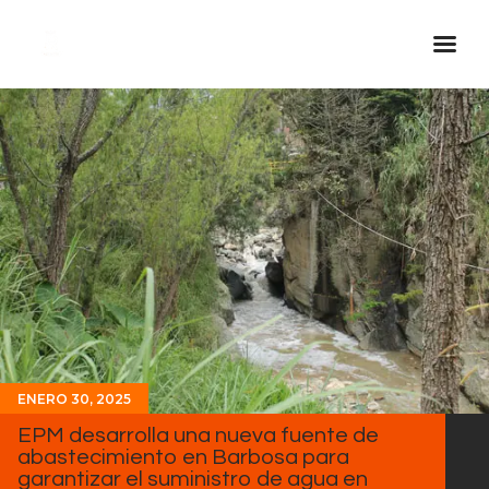
Inicio Real FM
Streaming
En Vivo
Descarga La APP
Programas
Noticias
Equipo
Sobre Nosotros
ENERO 30, 2025
Contactos
EPM desarrolla una nueva fuente de
abastecimiento en Barbosa para
garantizar el suministro de agua en