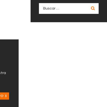
Buscar:
stra
3