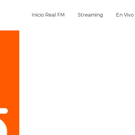
Inicio Real FM
Inicio Real FM
Streaming
En Vivo
Streaming
En Vivo
Descarga La APP
Programas
Noticias
Equipo
Sobre Nosotros