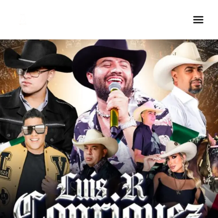
Inicio Real FM
Streaming
En Vivo
Descarga La APP
Programas
Noticias
Equipo
Sobre Nosotros
Contactos