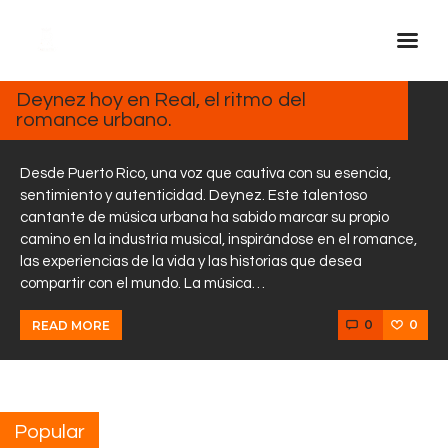
MARZO
13,
2025
Deynez hoy en Real, el ritmo del
romance urbano.
Inicio Real FM
Streaming
Desde Puerto Rico, una voz que cautiva con su esencia,
En Vivo
sentimiento y autenticidad. Deynez. Este talentoso
cantante de música urbana ha sabido marcar su propio
Descarga La APP
camino en la industria musical, inspirándose en el romance,
Programas
las experiencias de la vida y las historias que desea
compartir con el mundo. La música…
Noticias
Equipo
0
0
READ MORE
Sobre Nosotros
Contactos
Popular