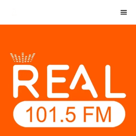
Inicio Real FM
Streaming
En Vivo
Descarga La APP
Programas
Noticias
Equipo
Sobre Nosotros
Contactos