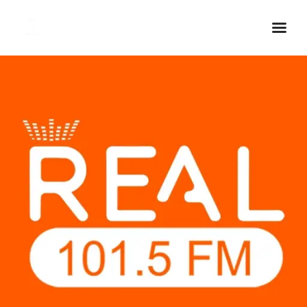
Inicio Real FM
Streaming
En Vivo
Descarga La APP
Programas
Noticias
Equipo
Sobre Nosotros
Contactos