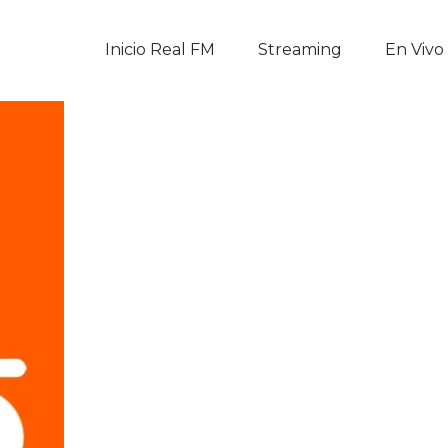
Inicio Real FM
Inicio Real FM
Streaming
En Vivo
Streaming
En Vivo
Descarga La APP
Programas
Noticias
Equipo
Sobre Nosotros