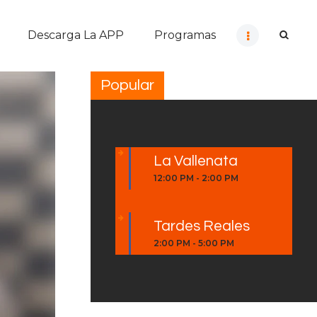
Descarga La APP
Programas
Popular
La Vallenata
12:00 PM
-
2:00 PM
Tardes Reales
2:00 PM
-
5:00 PM