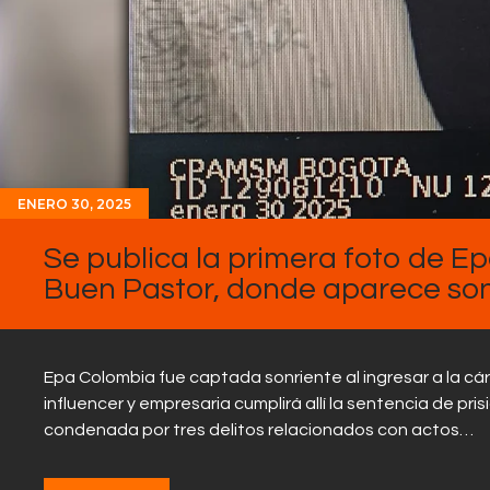
ENERO 30, 2025
Se publica la primera foto de E
Buen Pastor, donde aparece son
Epa Colombia fue captada sonriente al ingresar a la cár
influencer y empresaria cumplirá allí la sentencia de pri
condenada por tres delitos relacionados con actos…