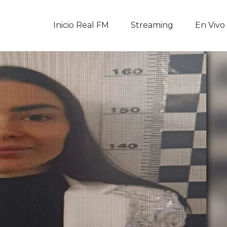
Inicio Real FM
Inicio Real FM
Streaming
En Vivo
Streaming
En Vivo
Descarga La APP
Programas
Noticias
Equipo
Sobre Nosotros