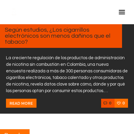
MARZO
7, 2025
Según estudios, ¿Los cigarrillos
electrónicos son menos dañinos que el
Inicio Real FM
tabaco?
Streaming
En Vivo
La creciente regulación de los productos de administración
de nicotina sin combustión en Colombia, una nueva
Descarga La APP
encuesta realizada a más de 300 personas consumidoras de
Programas
cigarrillos electrónicos, tabaco calentado y otros productos
de nicotina, revela datos clave sobre cómo, dónde y por qué
Noticias
las personas optan por consumir estos productos.…
Equipo
0
0
READ MORE
Sobre Nosotros
Contactos