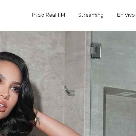
Inicio Real FM
Inicio Real FM
Streaming
En Vivo
Streaming
En Vivo
Descarga La APP
Programas
Noticias
Equipo
Sobre Nosotros