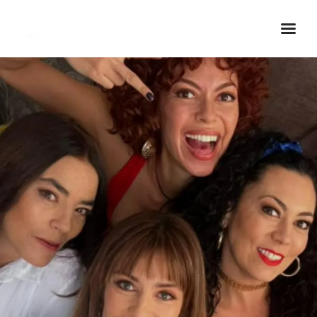
Inicio Real FM
Streaming
En Vivo
Descarga La APP
Programas
Noticias
Equipo
Sobre Nosotros
Contactos