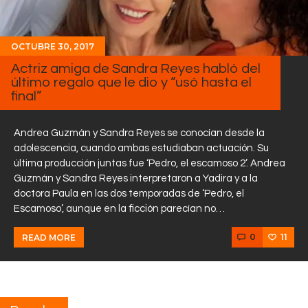
OCTUBRE 30, 2017
Actriz amiga de Sandra Reyes habló del
último regalo que le dio y “usó hasta el
final”
Andrea Guzmán y Sandra Reyes se conocían desde la
adolescencia, cuando ambas estudiaban actuación. Su
última producción juntas fue ‘Pedro, el escamoso 2’. Andrea
Guzmán y Sandra Reyes interpretaron a Yadira y a la
doctora Paula en las dos temporadas de ‘Pedro, el
Escamoso’, aunque en la ficción parecían no…
0
11
READ MORE