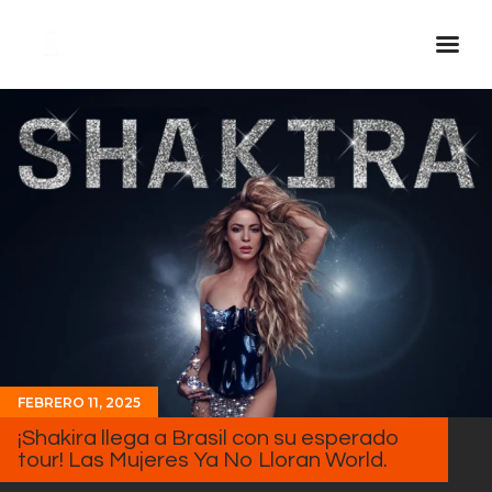
Inicio Real FM
Streaming
En Vivo
Descarga La APP
Programas
Noticias
Equipo
Sobre Nosotros
FEBRERO 11, 2025
Contactos
¡Shakira llega a Brasil con su esperado
tour! Las Mujeres Ya No Lloran World.