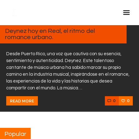
MARZO
13,
2025
Deynez hoy en Real, el ritmo del
romance urbano.
Inicio Real FM
Streaming
Desde Puerto Rico, una voz que cautiva con su esencia,
En Vivo
sentimiento y autenticidad. Deynez. Este talentoso
cantante de música urbana ha sabido marcar su propio
Descarga La APP
camino en la industria musical, inspirándose en el romance,
Programas
las experiencias de la vida y las historias que desea
compartir con el mundo. La música…
Noticias
Equipo
0
0
READ MORE
Sobre Nosotros
Contactos
Popular