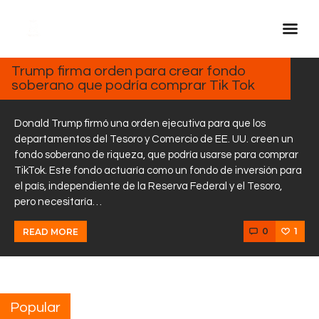
FEBRERO
4, 2025
Trump firma orden para crear fondo
soberano que podría comprar Tik Tok
Inicio Real FM
Streaming
Donald Trump firmó una orden ejecutiva para que los
En Vivo
departamentos del Tesoro y Comercio de EE. UU. creen un
fondo soberano de riqueza, que podría usarse para comprar
Descarga La APP
TikTok. Este fondo actuaría como un fondo de inversión para
Programas
el país, independiente de la Reserva Federal y el Tesoro,
pero necesitaría…
Noticias
Equipo
0
1
READ MORE
Sobre Nosotros
Contactos
Popular