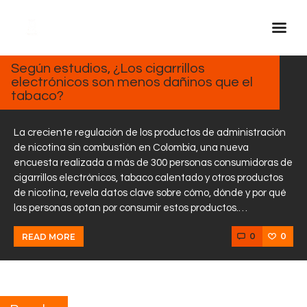
MARZO
7, 2025
Según estudios, ¿Los cigarrillos
electrónicos son menos dañinos que el
Inicio Real FM
tabaco?
Streaming
En Vivo
La creciente regulación de los productos de administración
de nicotina sin combustión en Colombia, una nueva
Descarga La APP
encuesta realizada a más de 300 personas consumidoras de
Programas
cigarrillos electrónicos, tabaco calentado y otros productos
de nicotina, revela datos clave sobre cómo, dónde y por qué
Noticias
las personas optan por consumir estos productos.…
Equipo
0
0
READ MORE
Sobre Nosotros
Contactos