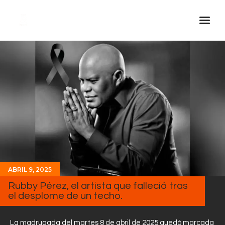
Inicio Real FM
Streaming
En Vivo
Descarga La APP
Programas
Noticias
Equipo
ABRIL 9, 2025
Sobre Nosotros
Rubby Pérez, el artista que falleció tras
el desplome de un techo.
Contactos
La madrugada del martes 8 de abril de 2025 quedó marcada