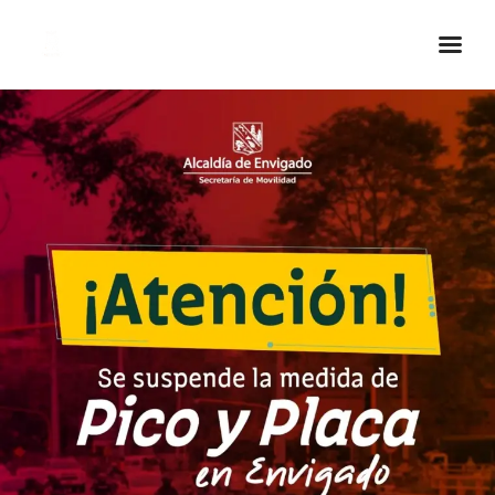
Inicio Real FM
Streaming
En Vivo
Descarga La APP
Programas
Noticias
Equipo
Sobre Nosotros
Contactos