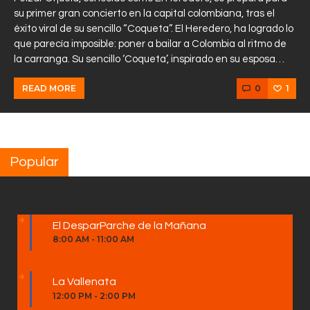
su primer gran concierto en la capital colombiana, tras el
éxito viral de su sencillo “Coqueta”. El Heredero, ha logrado lo
que parecía imposible: poner a bailar a Colombia al ritmo de
la carranga. Su sencillo ‘Coqueta’, inspirado en su esposa…
0
1
READ MORE
Popular
El DesparParche de la Mañana
8:00 AM
-
11:00 AM
La Vallenata
12:00 PM
-
2:00 PM