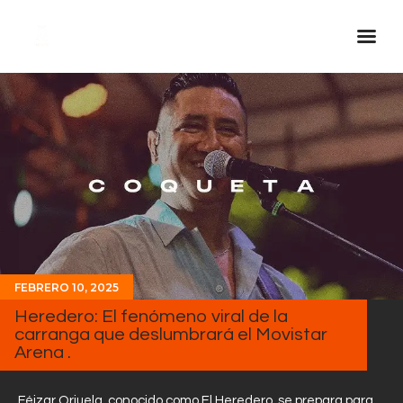
Inicio Real FM
Streaming
En Vivo
Descarga La APP
Programas
Noticias
FEBRERO 10, 2025
Equipo
Heredero: El fenómeno viral de la
Sobre Nosotros
carranga que deslumbrará el Movistar
Arena .
Contactos
Féizar Orjuela, conocido como El Heredero, se prepara para