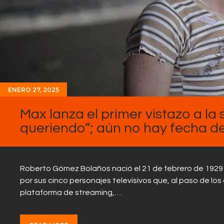
ENERO 27, 2025
Max lanza el primer vistazo a la 
queriendo”; aún no hay fecha d
Roberto Gómez Bolaños nació el 21 de febrero de 1929 
por sus cinco personajes televisivos que, al paso de los
plataforma de streaming,…