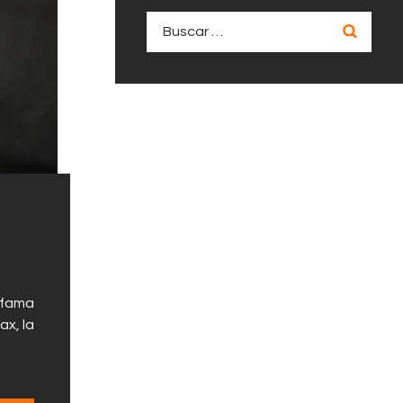
Buscar:
a fama
ax, la