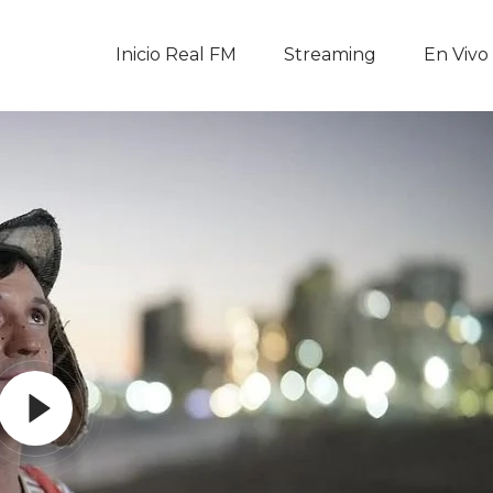
Inicio Real FM
Inicio Real FM
Streaming
En Vivo
Streaming
En Vivo
Descarga La APP
Programas
Noticias
Equipo
Sobre Nosotros