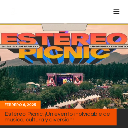
Inicio Real FM
Streaming
En Vivo
Descarga La APP
Programas
Noticias
Equipo
Sobre Nosotros
FEBRERO 6, 2025
Contactos
Estéreo Picnic: ¡Un evento inolvidable de
música, cultura y diversión!