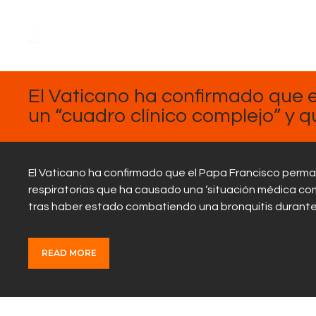
FEBRERO
17, 2025
El Vaticano ha confirmado que e
un “cuadro clínico complejo” y q
El Vaticano ha confirmado que el Papa Francisco perman
respiratorias que ha causado una ‘situación médica comp
tras haber estado combatiendo una bronquitis durant
READ MORE