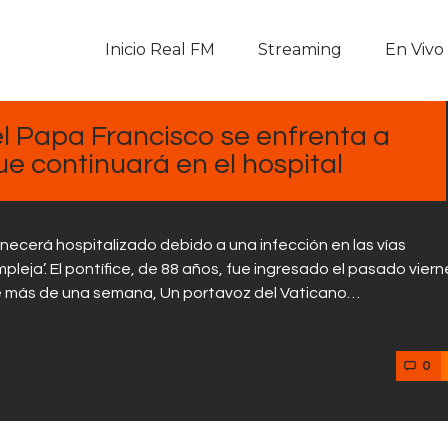
Inicio Real FM
Inicio Real FM
Streaming
En Vivo
Streaming
En Vivo
l Papa Francisco se enfrenta a
ue continuará en el hospital
Descarga La APP
Programas
ecerá hospitalizado debido a una infección en las vías
leja’. El pontífice, de 88 años, fue ingresado el pasado viern
Noticias
e más de una semana, Un portavoz del Vaticano…
Equipo
0
Sobre Nosotros