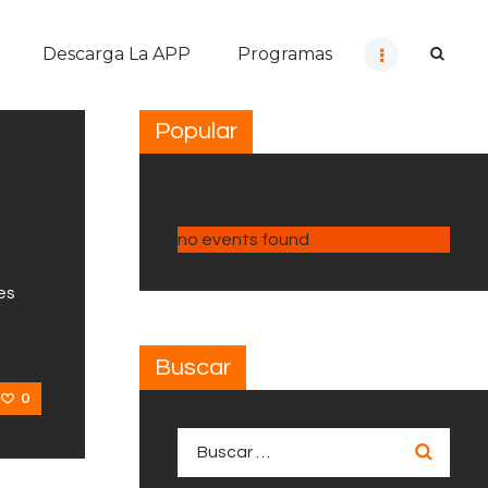
Descarga La APP
Programas
Popular
no events found
es
Buscar
0
Buscar: